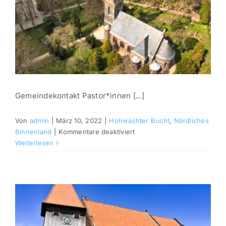
Gemeindekontakt Pastor*innen [...]
Von
admin
|
März 10, 2022
|
Hohwachter Bucht
,
Nördliches
für
Binnenland
|
Kommentare deaktiviert
Hohenstein
Weiterlesen
&
Hansühn