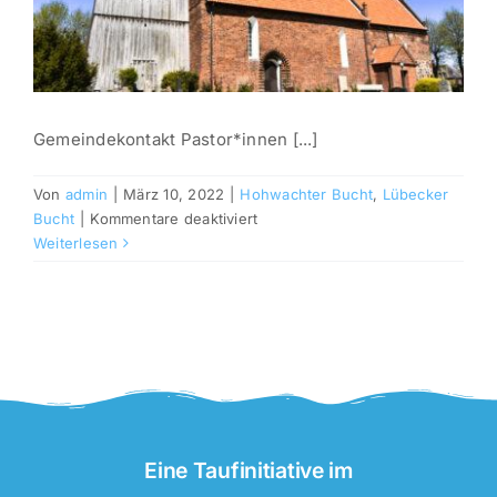
Gemeindekontakt Pastor*innen [...]
Von
admin
|
März 10, 2022
|
Hohwachter Bucht
,
Lübecker
für
Bucht
|
Kommentare deaktiviert
Großenbrode
Weiterlesen
Eine Taufinitiative im