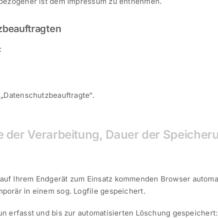
enbezogener ist dem Impressum zu entnehmen.
zbeauftragten
:
 „Datenschutzbeauftragte“.
 der Verarbeitung, Dauer der Speicher
auf Ihrem Endgerät zum Einsatz kommenden Browser automat
orär in einem sog. Logfile gespeichert.
n erfasst und bis zur automatisierten Löschung gespeichert: