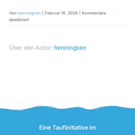
Von
henningsen
|
Februar 19, 2026
|
Kommentare
für
deaktiviert
Tauffest
in
Großenbrode
Über den Autor:
henningsen
Eine Taufinitiative im