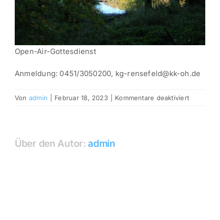
Open-Air-Gottesdienst
Anmeldung: 0451/3050200, kg-rensefeld@kk-oh.de
für
Von
admin
|
Februar 18, 2023
|
Kommentare deaktiviert
Hof
Eigen,
Klein
Parin
Über den Autor:
admin
(BAD
SCHWART