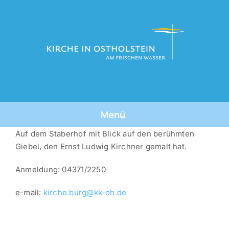
Skip
to
content
Menü
Zeige
Auf dem Staberhof mit Blick auf den berühmten
Tauforte
grösseres
Giebel, den Ernst Ludwig Kirchner gemalt hat.
Bild
Tauffeste
Anmeldung: 04371/2250
Die Taufe
e-mail:
kirche.burg@kk-oh.de
Über Uns