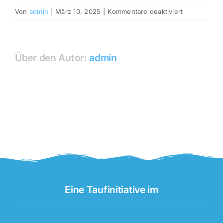
für
Von
admin
|
März 10, 2025
|
Kommentare deaktiviert
OPEN-
AIR-
GOTTESDIE
AUF
Über den Autor:
admin
FEHMARN
Eine Taufinitiative im