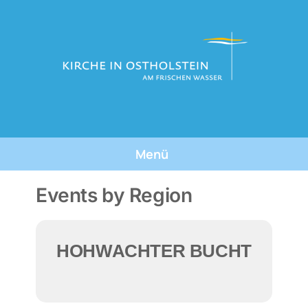
Skip
to
content
Menü
Tauforte
Events by Region
Tauffeste
HOHWACHTER BUCHT
Die Taufe
Über Uns