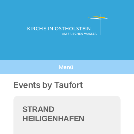
Skip
to
content
Menü
Tauforte
Events by Taufort
Tauffeste
STRAND
Die Taufe
HEILIGENHAFEN
Über Uns