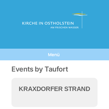
Skip
to
content
Menü
Tauforte
Events by Taufort
Tauffeste
KRAXDORFER STRAND
Die Taufe
Über Uns