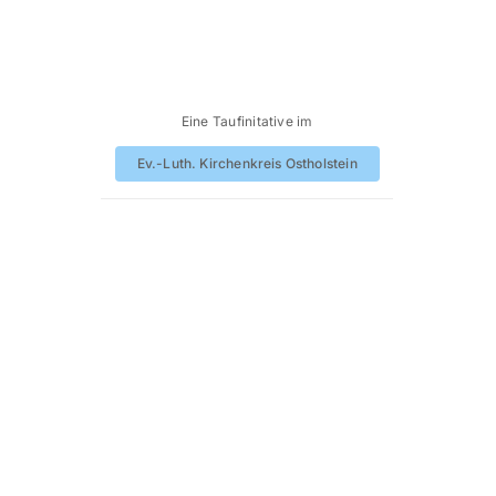
Eine Taufinitative im
Ev.-Luth. Kirchenkreis Ostholstein