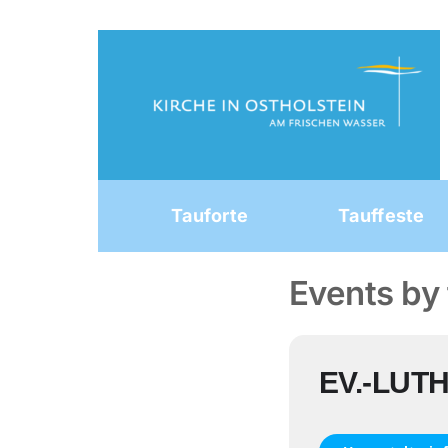
Skip
to
content
Tauforte
Tauffeste
Events by 
EV.-LUT