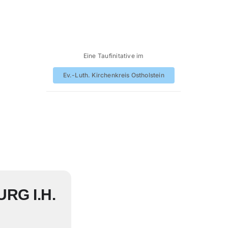
Eine Taufinitative im
Ev.-Luth. Kirchenkreis Ostholstein
RG I.H.