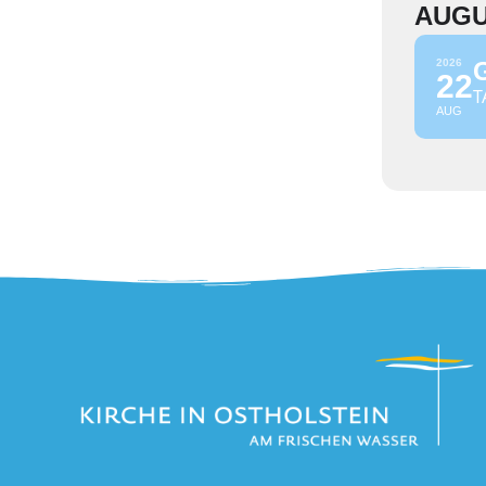
AUG
2026
22
T
AUG