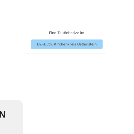
Eine Taufinitative im
Ev.-Luth. Kirchenkreis Ostholstein
IN