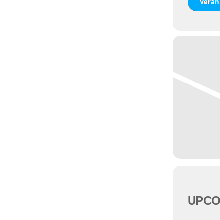
Veran
UPCO