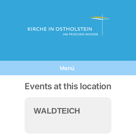
Skip
to
content
Menü
Tauforte
Events at this location
Tauffeste
WALDTEICH
Die Taufe
Über Uns