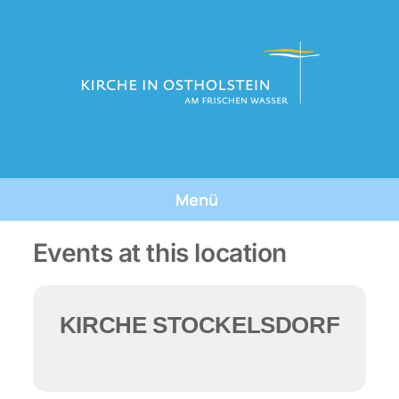
Skip
to
content
Menü
Tauforte
Events at this location
Tauffeste
KIRCHE STOCKELSDORF
Die Taufe
Über Uns