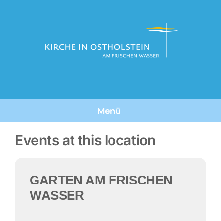
Skip
to
content
Menü
Tauforte
Events at this location
Tauffeste
GARTEN AM FRISCHEN
Die Taufe
WASSER
Über Uns