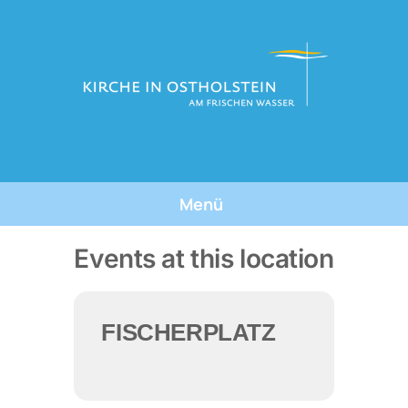
Skip
to
content
Menü
Tauforte
Events at this location
Tauffeste
FISCHERPLATZ
Die Taufe
Über Uns